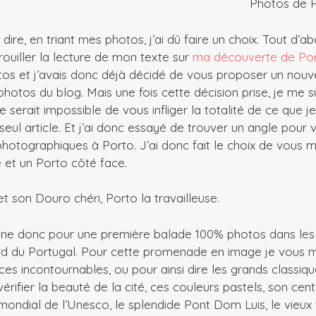
Photos de P
dire, en triant mes photos, j’ai dû faire un choix. Tout d’ab
rouiller la lecture de mon texte sur
ma découverte de Po
os et j’avais donc déjà décidé de vous proposer un nouv
hotos du blog. Mais une fois cette décision prise, je me s
 serait impossible de vous infliger la totalité de ce que j
seul article. Et j’ai donc essayé de trouver un angle pour
hotographiques à Porto. J’ai donc fait le choix de vous 
e et un Porto côté face.
et son Douro chéri, Porto la travailleuse.
e donc pour une première balade 100% photos dans les 
rd du Portugal. Pour cette promenade en image je vous m
e, ces incontournables, ou pour ainsi dire les grands classiq
érifier la beauté de la cité, ces couleurs pastels, son centre
mondial de l’Unesco, le splendide Pont Dom Luis, le vieu