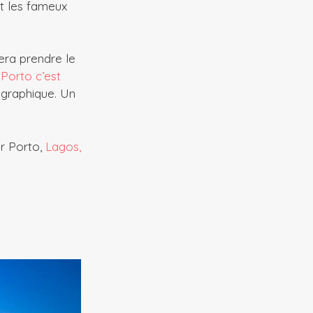
 et les fameux
fera prendre le
s
Porto c’est
graphique. Un
ur Porto,
Lagos,