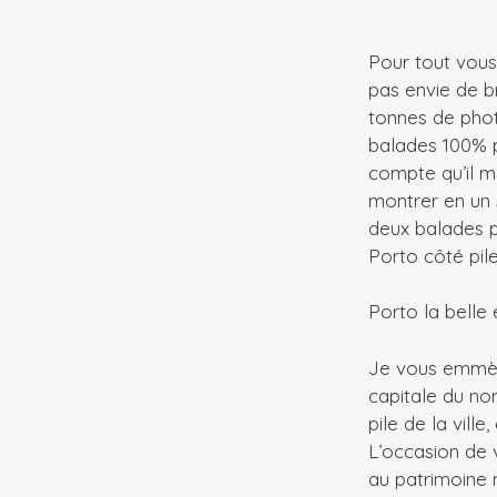
Pour tout vous 
pas envie de b
tonnes de phot
balades 100% p
compte qu’il me
montrer en un 
deux balades p
Porto côté pil
Porto la belle 
Je vous emmèn
capitale du no
pile de la vill
L’occasion de v
au patrimoine 