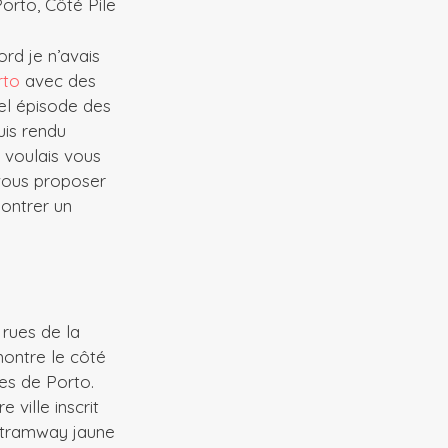
orto, Côté Pile
ord je n’avais
rto
avec des
el épisode des
uis rendu
e voulais vous
 vous proposer
montrer un
rues de la
ontre le côté
ues de Porto.
 ville inscrit
x tramway jaune