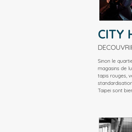
CITY 
DECOUVRIR
Sinon le quarti
magasins de lu
tapis rouges, 
standardisatio
Taipei sont b