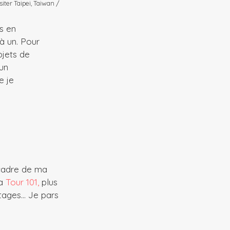
siter Taipei, Taiwan /
s en
 à un. Pour
bjets de
un
e je
e cadre de ma
la
Tour 101,
plus
étages… Je pars