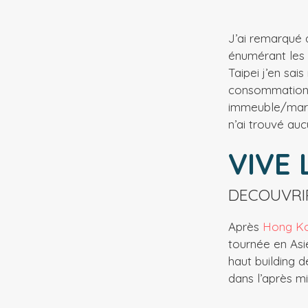
J’ai remarqué 
énumérant les c
Taipei j’en sai
consommations 
immeuble/march
n’ai trouvé auc
VIVE 
DECOUVRIR
Après
Hong K
tournée en Asi
haut building 
dans l’après mi