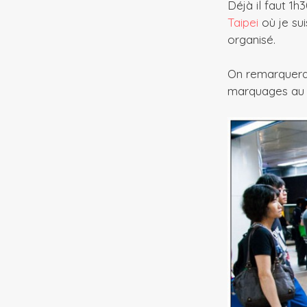
Déjà il faut 1h
Taipei
où je sui
organisé.
On remarquera 
marquages au s