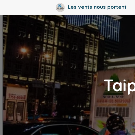
Aller
Les vents nous portent
au
contenu
Taip