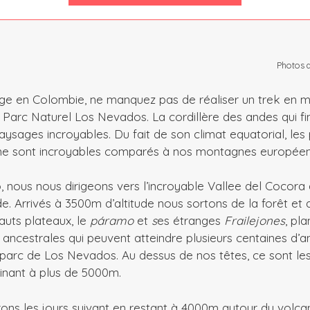
Photos 
ge en Colombie, ne manquez pas de réaliser un trek en 
arc Naturel Los Nevados. La cordillère des andes qui fini
ysages incroyables. Du fait de son climat equatorial, le
e sont incroyables comparés à nos montagnes européen
, nous nous dirigeons vers l’incroyable Vallee del Cocora 
de. Arrivés à 3500m d’altitude nous sortons de la forêt et
uts plateaux, le
páramo
et
s
es étranges
Frailejones
, pl
ancestrales qui peuvent atteindre plusieurs centaines d’a
parc de Los Nevados. Au dessus de nos têtes, ce sont les
inant à plus de 5000m.
ons les jours suivant en restant à 4000m autour du volca