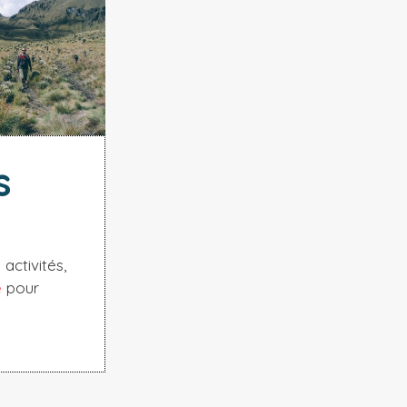
s
activités,
e
pour