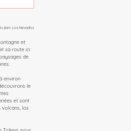
du parc Los Nevados
montagne et
t sa route ici
s paysages de
nes.
à environ
 découvrons le
antes
nnées et sont
 volcans, los
n Tolima, pour