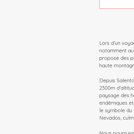
Lors d’un voya
notamment au P
propose des pa
haute montagn
Depuis Salento
2300m d’altitu
paysage des ha
endémiques et 
le symbole du 
Nevados, culm
Nous poursuivr